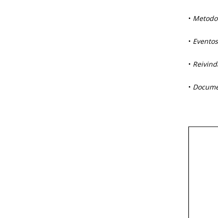
•
Metodol
•
Eventos
•
Reivind
•
Docume