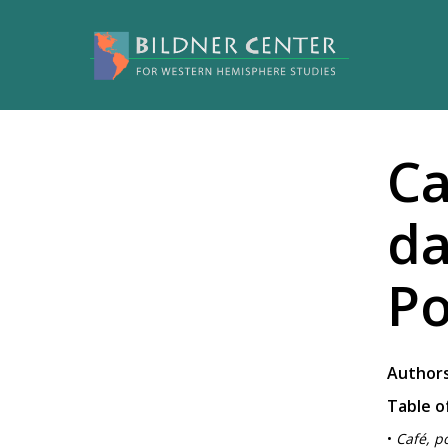
Ca
da
Po
Authors
Table o
•
Café, p